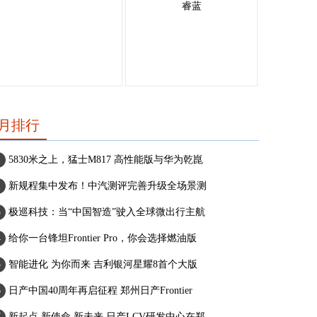
睿蓝
月排行
5830米之上，猛士M817 高性能版与华为乾崑
新规程集中发布！中汽测评完善升级全场景测
极巡科技：当“中国智造”驶入全球微出行主航
给你一台锋坦Frontier Pro，你会选择燃油版
智能进化 为你而来 吉利银河星耀8首个大版
日产中国40周年再启征程 郑州日产Frontier
新起点 新使命 新未来 日产LCV研发中心在郑