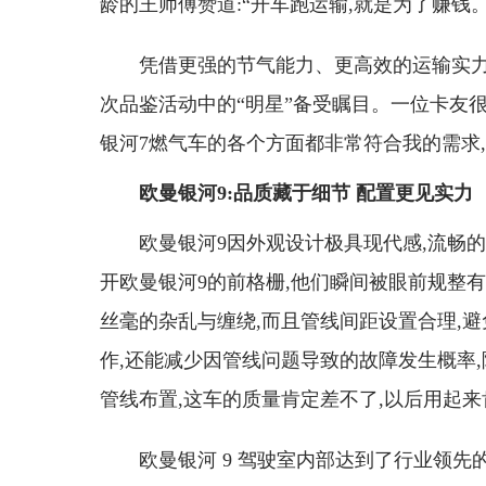
龄的王师傅赞道:“开车跑运输,就是为了赚钱
凭借更强的节气能力、更高效的运输实力
次品鉴活动中的“明星”备受瞩目。一位卡友很
银河7燃气车的各个方面都非常符合我的需求,
欧曼银河9:品质藏于细节 配置更见实力
欧曼银河9因外观设计极具现代感,流畅
开欧曼银河9的前格栅,他们瞬间被眼前规整有
丝毫的杂乱与缠绕,而且管线间距设置合理,
作,还能减少因管线问题导致的故障发生概率,
管线布置,这车的质量肯定差不了,以后用起来
欧曼银河 9 驾驶室内部达到了行业领先的 2