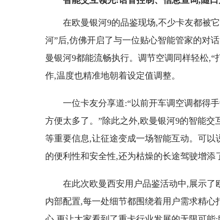
智能交互领先:语音控制、信息查询,随口
在欧曼银河9的品鉴现场,不少卡友都被
河”后,仿佛开启了与一位贴心智能管家的对话
曼银河9都能流畅执行。调节空调同样轻松,“打
作,温度也精准地朝着设定值调整。
一位卡友分享道:“以前开车调空调都得手
方便太多了。”除此之外,欧曼银河9的智能
等重要信息,让征途变成一场智能互动。可以
的便利性和安全性,还为枯燥的长途驾驶增添
在此次欧曼西安用户品鉴活动中,展示了
内部配置,每一处细节都围绕着用户需求精心
心,更让大家看到了重卡行业发展的无限可能: