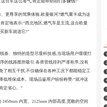
。这台车这么省气,肯定能帮助咱们多赚钱!”
、更尊享的驾乘体验,欧曼银河7燃气重卡成为这
肯定地表示:“西北地区,燃气车是主流,这台欧曼
买新车就选它!”
的线条、独特的造型尽显科技感,当现场用户缓缓打
序的线路图所吸引:各类管线排列严谨有序,没有
避免了相互干扰,不仅确保在各种工况下都能稳定工
降低维保成本。现场品鉴用户纷纷称赞:“就冲这
肯定省心。”
450mm 内宽、2125mm 内部高度,宽敞的空间