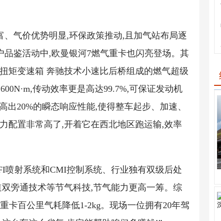
富、气价优势明显,环保政策推动,且加气站布局逐
户品鉴活动中,欧曼银河7燃气重卡也闪亮登场。其
大扭矩变速箱 奔驰技术小速比后桥组成的燃气超级
600N·m,传动效率更是高达99.7%,可保证发动机
品高出20%的瞬态响应性能,使得整车起步、加速、
力配置非常高了,开着它在西北地区跑运输,效率
FI喷射系统和CMI控制系统、行业独有双级后处
双旁通技术等节气科技,节气能力更高一筹。综
卡百公里气耗降低1-2kg。现场一位拥有20年驾