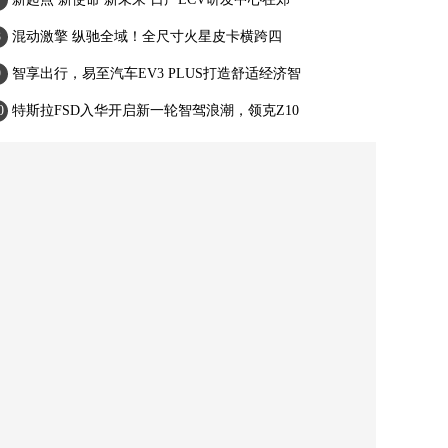
混动激擎 纵驰全域！全尺寸火星皮卡横跨四
智享出行，易至汽车EV3 PLUS打造舒适经济智
特斯拉FSD入华开启新一轮智驾浪潮，领克Z10