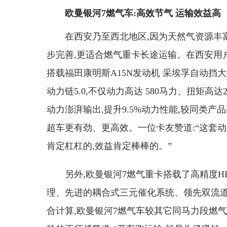
欧曼银河7燃气车:高效节气 运输效益高
在西安乃至西北地区,因为天然气资源丰
步完善,更适合燃气重卡长途运输。在西安用
搭载福田康明斯A15N发动机 采埃孚自动挡
动力链5.0,不仅动力高达 580马力、扭矩高达2
动力澎湃输出,提升9.5%动力性能,较同类产
超车更有劲、更高效。一位卡友赞道:“这套动
肯定杠杠的,效益肯定棒棒的。”
另外,欧曼银河7燃气重卡搭载了高精度H
理、先进的耦合式三元催化系统、领先双流道
合计算,欧曼银河7燃气车较其它同马力段燃气重